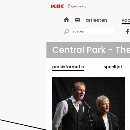


artiesten
voo


Central Park - Th
persinformatie
speellijst