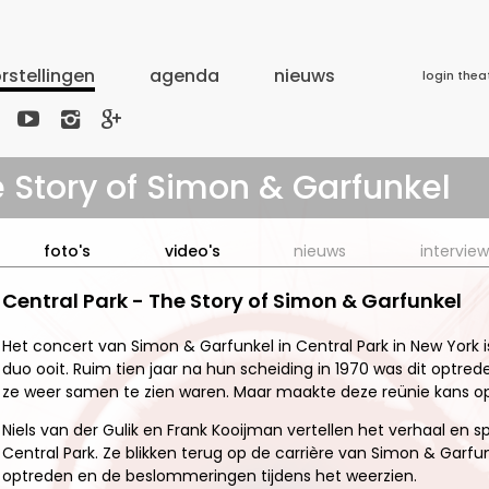
rstellingen
agenda
nieuws
login thea



e Story of Simon & Garfunkel
foto's
video's
nieuws
interview
Central Park - The Story of Simon & Garfunkel
Het concert van Simon & Garfunkel in Central Park in New York 
duo ooit. Ruim tien jaar na hun scheiding in 1970 was dit optr
ze weer samen te zien waren. Maar maakte deze reünie kans o
Niels van der Gulik en Frank Kooijman vertellen het verhaal en 
Central Park. Ze blikken terug op de carrière van Simon & Garfu
optreden en de beslommeringen tijdens het weerzien.