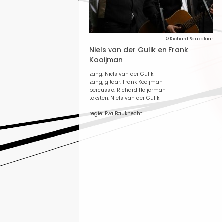
© Richard Beukelaar
Niels van der Gulik en Frank
Kooijman
zang: Niels van der Gulik
zang, gitaar: Frank Kooijman
percussie: Richard Heijerman
teksten: Niels van der Gulik
regie: Eva Bauknecht