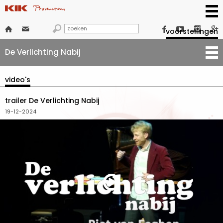







voorstellingen
De Verlichting Nabij
video's
trailer De Verlichting Nabij
19-12-2024