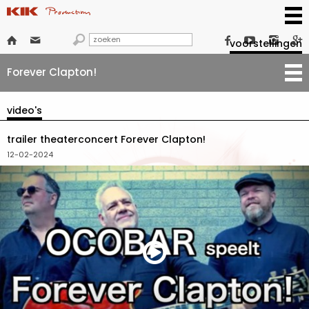







voorstellingen
Forever Clapton!
video's
trailer theaterconcert Forever Clapton!
12-02-2024