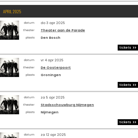
APRIL 2025
do 3 apr 2025
datum
Theater aan de Parade
theater
Den Bosch
plaats
tickets
vr 4 apr 2025
datum
De Oosterpoort
theater
Groningen
plaats
tickets
za 5 apr 2025
datum
Stadsschouwburg Nijmegen
theater
Nijmegen
plaats
tickets
za 12 apr 2025
datum