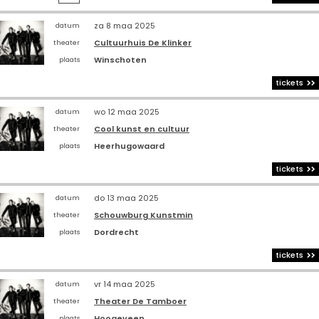
za 8 maa 2025
datum
Cultuurhuis De Klinker
theater
Winschoten
plaats
tickets
wo 12 maa 2025
datum
Cool kunst en cultuur
theater
Heerhugowaard
plaats
tickets
do 13 maa 2025
datum
Schouwburg Kunstmin
theater
Dordrecht
plaats
tickets
vr 14 maa 2025
datum
Theater De Tamboer
theater
Hoogeveen
plaats