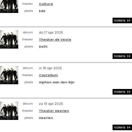
Cultura
theater
Ede
plaats
tickets
do 17 apr 2025
datum
Theater de Veste
theater
Delft
plaats
tickets
vr 18 apr 2025
datum
Castellum
theater
Alphen aan den Rijn
plaats
tickets
za 19 apr 2025
datum
Theater Heerlen
theater
Heerlen
plaats
tickets