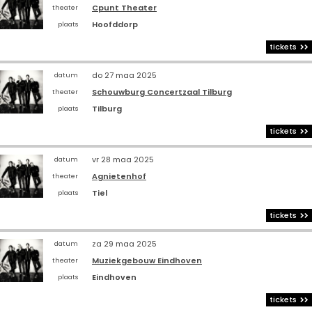
Cpunt Theater
theater
Hoofddorp
plaats
tickets
do 27 maa 2025
datum
Schouwburg Concertzaal Tilburg
theater
Tilburg
plaats
tickets
vr 28 maa 2025
datum
Agnietenhof
theater
Tiel
plaats
tickets
za 29 maa 2025
datum
Muziekgebouw Eindhoven
theater
Eindhoven
plaats
tickets