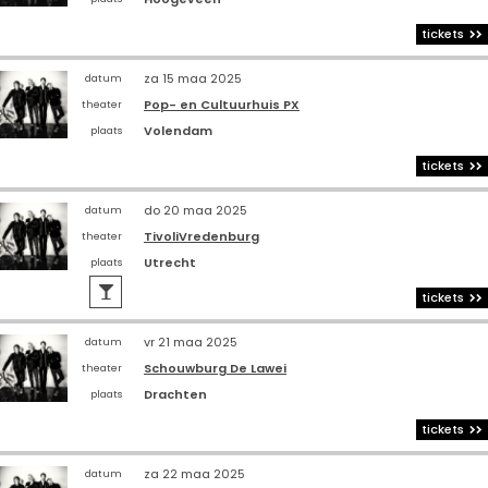
tickets
za 15 maa 2025
datum
Pop- en Cultuurhuis PX
theater
Volendam
plaats
tickets
do 20 maa 2025
datum
TivoliVredenburg
theater
Utrecht
plaats

tickets
vr 21 maa 2025
datum
Schouwburg De Lawei
theater
Drachten
plaats
tickets
za 22 maa 2025
datum