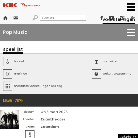







voorstellingen
Pop Music
speellijst

try-out

première

matinee

verkort programma

meerdere voorstellingen op 1 dag
MAART 2025
wo 5 maa 2025
datum
Zaantheater
theater
Zaandam
plaats

tickets