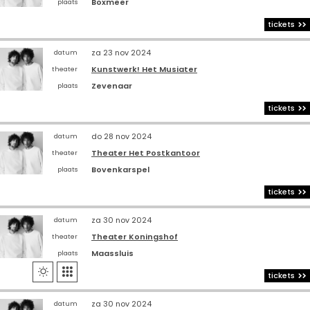
Boxmeer
plaats
tickets
za 23 nov 2024
datum
Kunstwerk! Het Musiater
theater
Zevenaar
plaats
tickets
do 28 nov 2024
datum
Theater Het Postkantoor
theater
Bovenkarspel
plaats
tickets
za 30 nov 2024
datum
Theater Koningshof
theater
Maassluis
plaats


tickets
za 30 nov 2024
datum