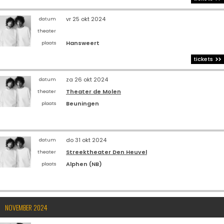
vr 25 okt 2024
datum
theater
Hansweert
plaats
tickets
za 26 okt 2024
datum
Theater de Molen
theater
Beuningen
plaats
do 31 okt 2024
datum
Streektheater Den Heuvel
theater
Alphen (NB)
plaats
NOVEMBER 2024