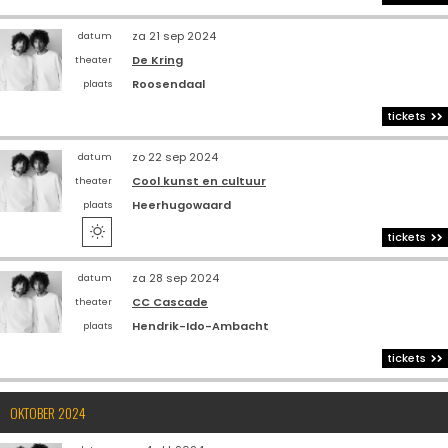
za 21 sep 2024
datum
De Kring
theater
Roosendaal
plaats
tickets
zo 22 sep 2024
datum
Cool kunst en cultuur
theater
Heerhugowaard
plaats

tickets
za 28 sep 2024
datum
CC Cascade
theater
Hendrik-Ido-Ambacht
plaats
tickets
OKTOBER 2024