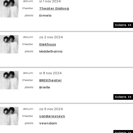
vr 1 nov 2024
datum
Theater Dialoog
theater
Ermelo
plaats
tickets
za 2 nov 2024
datum
Diekhuus
theater
Middelharnis
plaats
vr 8 nov 2024
datum
BREStheater
theater
Brielle
plaats
tickets
za 9 nov 2024
datum
vanBeresteyn
theater
Veendam
plaats
tickets