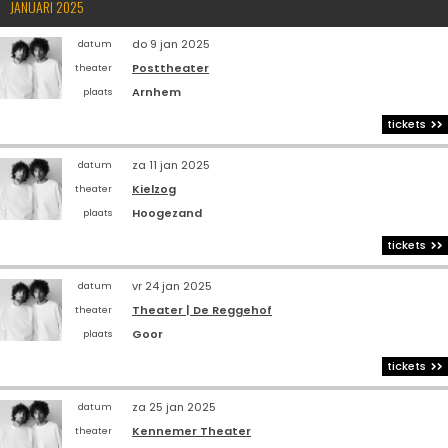
JANUARI 2025
do 9 jan 2025
datum
Posttheater
theater
Arnhem
plaats
tickets
za 11 jan 2025
datum
Kielzog
theater
Hoogezand
plaats
tickets
vr 24 jan 2025
datum
Theater | De Reggehof
theater
Goor
plaats
tickets
za 25 jan 2025
datum
Kennemer Theater
theater