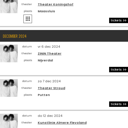
Theater Koningshof
theater
Maassluis
plaats

tickets
DECEMBER 2024
vr 6 dec 2024
datum
ZINiN Theater
theater
Nijverdal
plaats
tickets
za 7 dec 2024
datum
Theater Stroud
theater
Putten
plaats
tickets
do 12 dec 2024
datum
Kunstlinie Almere Flevoland
theater