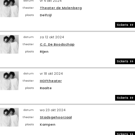
vr 4 okt 2024
datum
Theater de Molenberg
theater
Delfzijl
plaats
tickets
za 12 okt 2024
datum
C.C. De Boodschap
theater
Rijen
plaats
tickets
vr 18 okt 2024
datum
HOFtheater
theater
Raalte
plaats
tickets
wo 23 okt 2024
datum
Stadsgehoorzaal
theater
Kampen
plaats
tickets