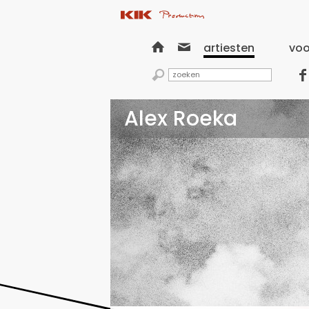


artiesten
voo


Alex Roeka