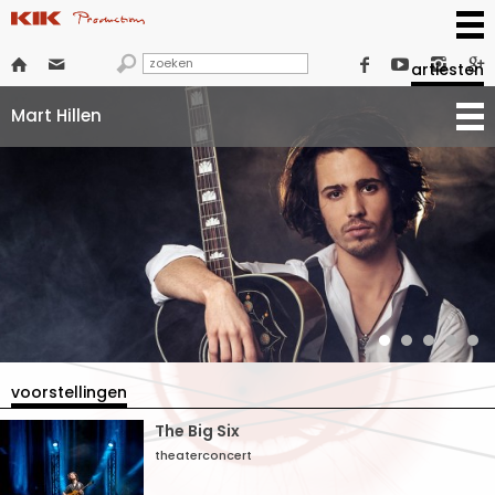







artiesten
Mart Hillen
voorstellingen
The Big Six
theaterconcert