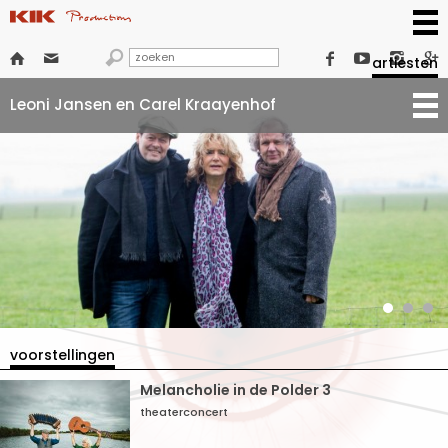







artiesten
Leoni Jansen en Carel Kraayenhof
voorstellingen
Melancholie in de Polder 3
theaterconcert