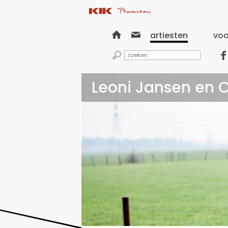


artiesten
voo


Leoni Jansen en 