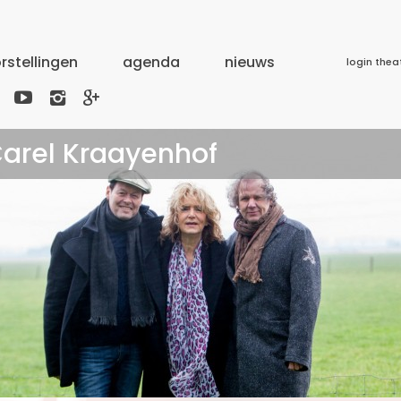
rstellingen
agenda
nieuws
login thea



Carel Kraayenhof