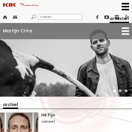







artiesten
Martijn Crins
archief
Hè Fijn
cabaret