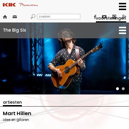







voorstellingen
The Big Six
artiesten
Mart Hillen
idee en gitaren