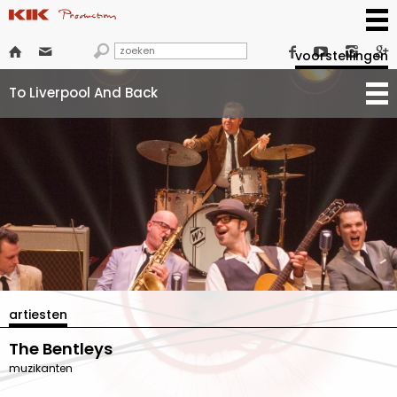







voorstellingen
To Liverpool And Back
artiesten
The Bentleys
muzikanten