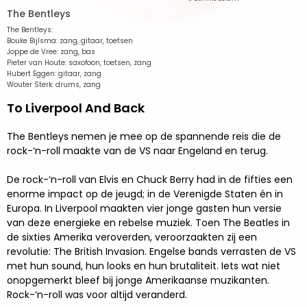
The Bentleys
The Bentleys:
Bouke Bijlsma: zang, gitaar, toetsen
Joppe de Vree: zang, bas
Pieter van Houte: saxofoon, toetsen, zang
Hubert Eggen: gitaar, zang
Wouter Sterk: drums, zang
To Liverpool And Back
The Bentleys nemen je mee op de spannende reis die de
rock-‘n-roll maakte van de VS naar Engeland en terug.
De rock-‘n-roll van Elvis en Chuck Berry had in de fifties een
enorme impact op de jeugd; in de Verenigde Staten én in
Europa. In Liverpool maakten vier jonge gasten hun versie
van deze energieke en rebelse muziek. Toen The Beatles in
de sixties Amerika veroverden, veroorzaakten zij een
revolutie: The British Invasion. Engelse bands verrasten de VS
met hun sound, hun looks en hun brutaliteit. Iets wat niet
onopgemerkt bleef bij jonge Amerikaanse muzikanten.
Rock-‘n-roll was voor altijd veranderd.