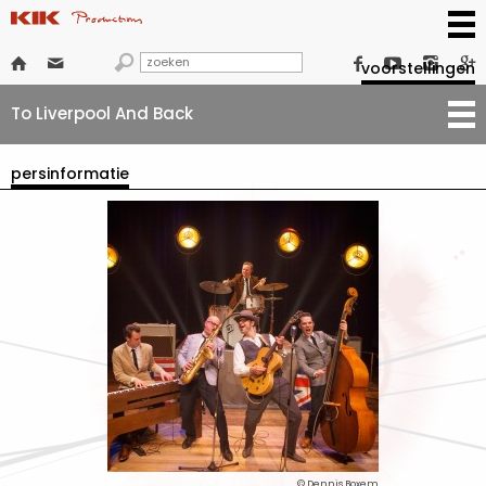







voorstellingen
To Liverpool And Back
persinformatie
© Dennis Boxem