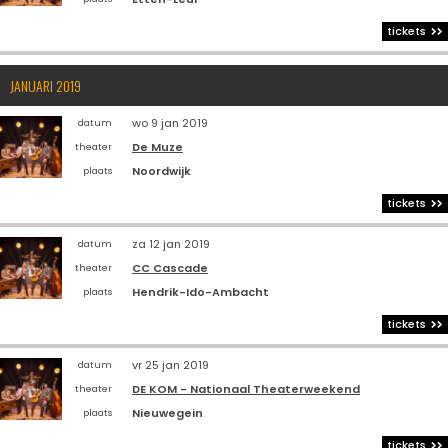
tickets
JANUARI 2019
wo 9 jan 2019
datum
De Muze
theater
Noordwijk
plaats
tickets
za 12 jan 2019
datum
CC Cascade
theater
Hendrik-Ido-Ambacht
plaats
tickets
vr 25 jan 2019
datum
DE KOM - Nationaal Theaterweekend
theater
Nieuwegein
plaats
tickets