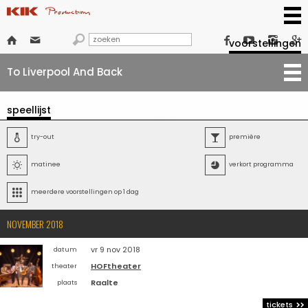







voorstellingen
To Liverpool And Back
speellijst

try-out

première

matinee

verkort programma

meerdere voorstellingen op 1 dag
NOVEMBER 2018
vr 9 nov 2018
datum
HOFtheater
theater
Raalte
plaats
tickets