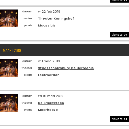
vr 22 feb 2019
datum
Theater Koningshof
theater
Maassluis
plaats
tickets
MAART 2019
vr 1 maa 2019
datum
Stadsschouwburg De Harmonie
theater
Leeuwarden
plaats
za 16 maa 2019
datum
De Smeltkroes
theater
Maarheeze
plaats
tickets