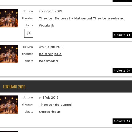
zo 27 jan 2019
datum
Theater De Leest - Nationaal Theaterweekend
theater
Waalwijk
plaats

tickets
wo 30 jan 2019
datum
De Oranjerie
theater
Roermond
plaats
tickets
FEBRUARI 2019
vr 1 feb 2019
datum
Theater de Bussel
theater
Oosterhout
plaats
tickets