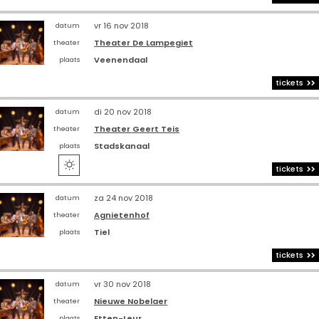
vr 16 nov 2018
datum
Theater De Lampegiet
theater
Veenendaal
plaats
tickets
di 20 nov 2018
datum
Theater Geert Teis
theater
Stadskanaal
plaats

tickets
za 24 nov 2018
datum
Agnietenhof
theater
Tiel
plaats
tickets
vr 30 nov 2018
datum
Nieuwe Nobelaer
theater
Etten-Leur
plaats