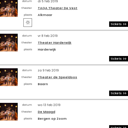
di 5 feb 2019
datum
TAQA Theater De Vest
theater
Alkmaar
plaats

tickets
vr 8 feb 2019
datum
Theater Harderwijk
theater
Harderwijk
plaats
tickets
za 9 feb 2019
datum
Theater de Speeldoos
theater
Baarn
plaats
tickets
wo 13 feb 2019
datum
De Maagd
theater
Bergen op Zoom
plaats
tickets