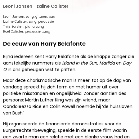
Leoni Jansen
Izaline Calister
Leoni Jansen: zang, gitaren, bas
Izaline Calister: zang, percussie
Thijs Borsten: piano, zang
Roël Calister: percussie, zang
De eeuw van Harry Belafonte
Bijna iedereen kent Harry Belafonte als de knappe zanger die
aanstekelijke nummers als
Island in the Sun
,
Matilda
en
Day-
O
in ons geheugen wist te griffen.
Maar deze charismatische man is meer: tot op de dag van
vandaag spreekt hij zich ferm en met humor uit over
politieke misstanden en ongelijkheid. Zonder aanzien des
persoons: Martin Luther King was zijn vriend, maar
Condoleezza Rice en Colin Powell noemde hij ‘de huisslaven
van Bush’.
Hij organiseerde én financierde demonstraties voor de
Burgerrechtenbeweging, speelde in de eerste film waarin
een zwarte man een relatie met een blanke vrouw had en