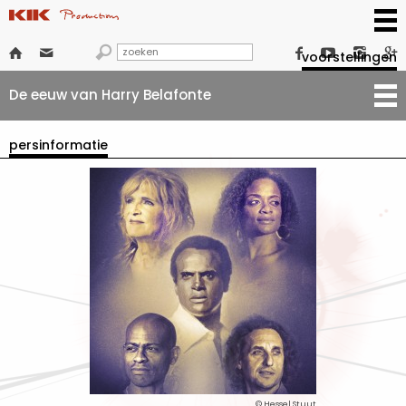







voorstellingen
De eeuw van Harry Belafonte
persinformatie
© Hessel Stuut